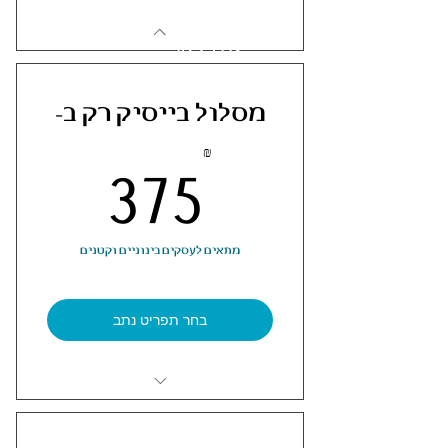
לחץ כאן
להזמנה
מסלול בייסיק רק ב-
375₪
375
₪
מתאים לעסקים בינוניים וקטנים
בחר תפריט נתב
✔️ קריינות לנתב ראשי - 438 ש"ח