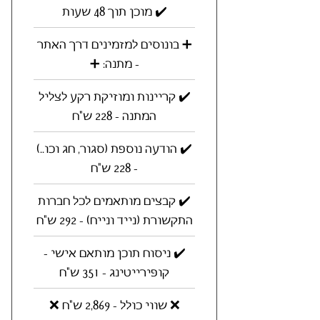
✔️ מוכן תוך 48 שעות
➕ בונוסים למזמינים דרך האתר
- מתנה: ➕
✔️ קריינות ומוזיקת רקע לצליל
המתנה - 228 ש"ח
✔️ הודעה נוספת (סגור, חג וכו..)
- 228 ש"ח
✔️ קבצים מותאמים לכל חברות
התקשורת (נייד ונייח) - 292 ש"ח
✔️ ניסוח תוכן מותאם אישי -
קופירייטינג - 351 ש"ח
❌ שווי כולל - 2,869 ש"ח ❌